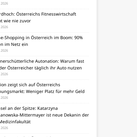
i 2026
dhoch: Österreichs Fitnesswirtschaft
t wie nie zuvor
i 2026
ne-Shopping in Österreich im Boom: 90%
en im Netz ein
i 2026
unerschütterliche Autonation: Warum fast
er Österreicher täglich ihr Auto nutzen
i 2026
tion zeigt sich auf Österreichs
ungsmarkt: Weniger Platz für mehr Geld
i 2026
el an der Spitze: Katarzyna
zanowska-Mittermayer ist neue Dekanin der
Medizinfakultät
i 2026