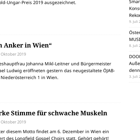
Smar
ld-Ungar-Preis 2019 ausgezeichnet.
Konsu
Reko
9. Juli
Öste
MUSI
n Anker in Wien“
8. Juli
. Oktober 2019
DOOH
Auße
eshauptfrau Johanna Mikl-Leitner und Bürgermeister
denn
el Ludwig eröffneten gestern das neugestaltete ÖJAB-
3. Juli
Niederösterreich 1 in Wien.
rke Stimme für schwache Muskeln
. Oktober 2019
er diesem Motto findet am 6. Dezember in Wien ein
rt des Longfield Gospel Choirs statt. Gehört gehört!