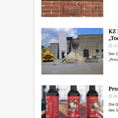
KZ 
„To
23
Der O
„Prin
Pro
20
Die G
des 