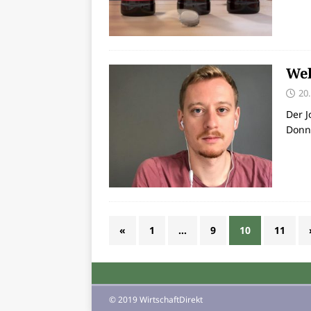
Wel
20
Der J
Donn
«
1
…
9
10
11
© 2019 WirtschaftDirekt