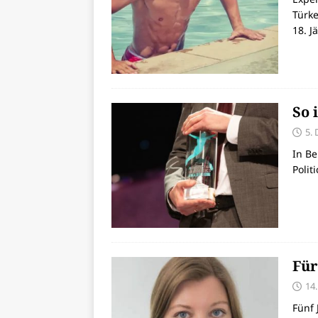
Türk
18. J
So 
5.
In Be
Polit
Für
14
Fünf 