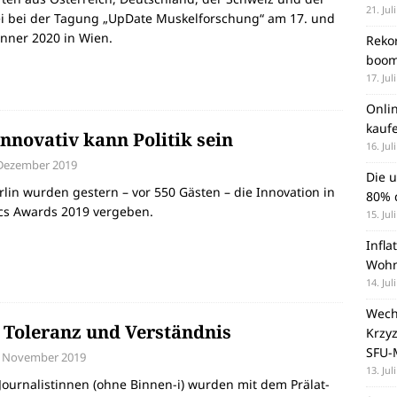
21. Jul
ei bei der Tagung „UpDate Muskelforschung“ am 17. und
änner 2020 in Wien.
Rekor
boom
17. Jul
Onli
kauf
innovativ kann Politik sein
16. Jul
 Dezember 2019
Die 
rlin wurden gestern – vor 550 Gästen – die Innovation in
80% d
ics Awards 2019 vergeben.
15. Jul
Infla
Wohn
14. Jul
Wechs
 Toleranz und Verständnis
Krzy
SFU-
. November 2019
13. Jul
Journalistinnen (ohne Binnen-i) wurden mit dem Prälat-