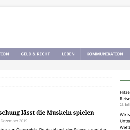
TION
GELD & RECHT
LEBEN
KOMMUNIKATION
Hitze
Reis
28. Jul
schung lässt die Muskeln spielen
Wirts
. Dezember 2019
Unte
Wett
ten aus Österreich, Deutschland, der Schweiz und der