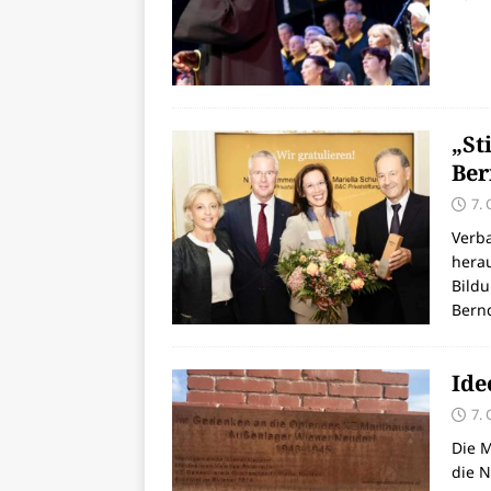
„St
Ber
7.
Verba
hera
Bildu
Bernd
Ide
7.
Die M
die N