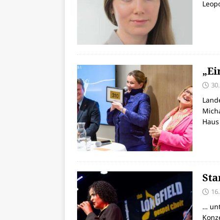
Leopo
„Ei
30
Land
Micha
Haus 
Sta
16
… unt
Konze