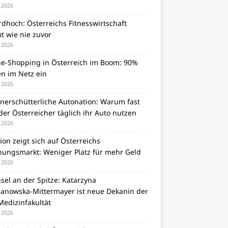
i 2026
dhoch: Österreichs Fitnesswirtschaft
t wie nie zuvor
i 2026
ne-Shopping in Österreich im Boom: 90%
en im Netz ein
i 2026
unerschütterliche Autonation: Warum fast
er Österreicher täglich ihr Auto nutzen
i 2026
tion zeigt sich auf Österreichs
ungsmarkt: Weniger Platz für mehr Geld
i 2026
el an der Spitze: Katarzyna
zanowska-Mittermayer ist neue Dekanin der
Medizinfakultät
i 2026