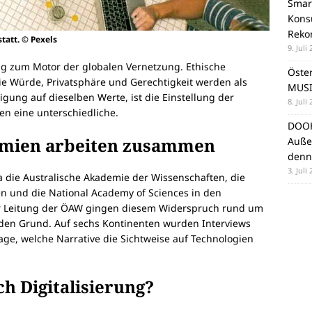
Smar
Konsu
Reko
tatt. © Pexels
9. Juli
ung zum Motor der globalen Vernetzung. Ethische
Öste
ie Würde, Privatsphäre und Gerechtigkeit werden als
MUSI
nigung auf dieselben Werte, ist die Einstellung der
8. Juli
n eine unterschiedliche.
DOOH
emien arbeiten zusammen
Auße
denn
3. Juli
 die Australische Akademie der Wissenschaften, die
n und die National Academy of Sciences in den
er Leitung der ÖAW gingen diesem Widerspruch rund um
den Grund. Auf sechs Kontinenten wurden Interviews
ge, welche Narrative die Sichtweise auf Technologien
h Digitalisierung?