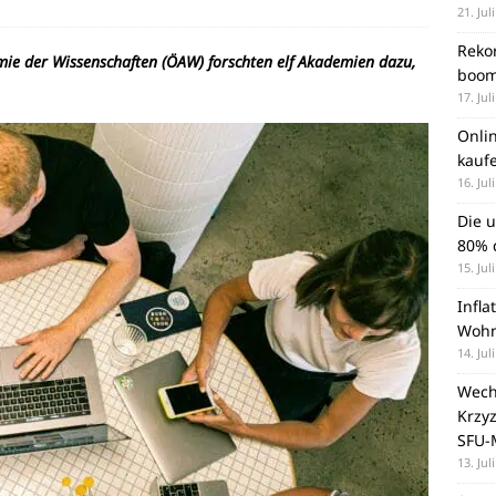
21. Jul
Rekor
mie der Wissenschaften (ÖAW) forschten elf Akademien dazu,
boom
17. Jul
Onli
kauf
16. Jul
Die 
80% d
15. Jul
Infla
Wohn
14. Jul
Wechs
Krzy
SFU-
13. Jul