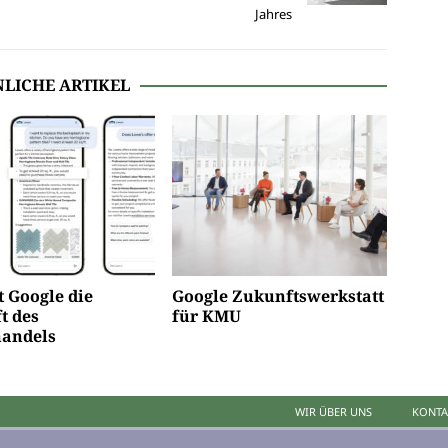
Jahres
LICHE ARTIKEL
t Google die
Google Zukunftswerkstatt
t des
für KMU
handels
WIR ÜBER UNS
KONTA