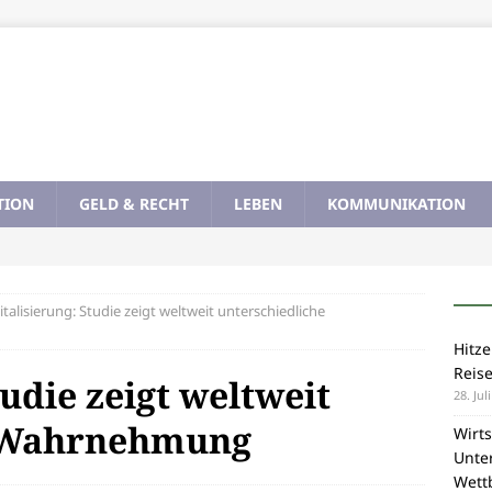
TION
GELD & RECHT
LEBEN
KOMMUNIKATION
italisierung: Studie zeigt weltweit unterschiedliche
Hitze
Reis
tudie zeigt weltweit
28. Jul
e Wahrnehmung
Wirts
Unte
Wett