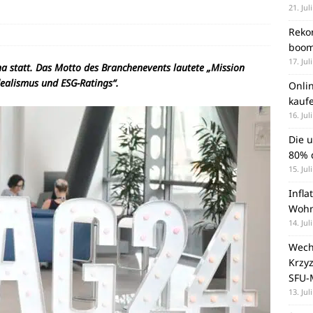
21. Jul
Rekor
boom
17. Jul
na statt. Das Motto des Branchenevents lautete „Mission
ealismus und ESG-Ratings“.
Onli
kauf
16. Jul
Die 
80% d
15. Jul
Infla
Wohn
14. Jul
Wechs
Krzy
SFU-
13. Jul