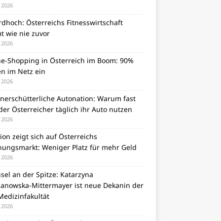
i 2026
dhoch: Österreichs Fitnesswirtschaft
t wie nie zuvor
i 2026
ne-Shopping in Österreich im Boom: 90%
en im Netz ein
i 2026
unerschütterliche Autonation: Warum fast
er Österreicher täglich ihr Auto nutzen
i 2026
tion zeigt sich auf Österreichs
ungsmarkt: Weniger Platz für mehr Geld
i 2026
el an der Spitze: Katarzyna
zanowska-Mittermayer ist neue Dekanin der
Medizinfakultät
i 2026