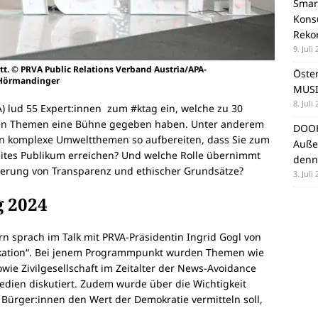
Smar
Konsu
Reko
9. Juli
tt. © PRVA Public Relations Verband Austria/APA-
Öste
 Hörmandinger
MUSI
8. Juli
) lud 55 Expert:innen zum #ktag ein, welche zu 30
len Themen eine Bühne gegeben haben. Unter anderem
DOOH
an komplexe Umweltthemen so aufbereiten, dass Sie zum
Auße
tes Publikum erreichen? Und welche Rolle übernimmt
denn
derung von Transparenz und ethischer Grundsätze?
3. Juli
g 2024
n sprach im Talk mit PRVA-Präsidentin Ingrid Gogl von
nikation“. Bei jenem Programmpunkt wurden Themen wie
owie Zivilgesellschaft im Zeitalter der News-Avoidance
dien diskutiert. Zudem wurde über die Wichtigkeit
 Bürger:innen den Wert der Demokratie vermitteln soll,