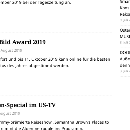
Smar
ember 2019 bei der Tageszeitung an.
Konsu
Reko
9. Juli
Öste
MUSI
Bild Award 2019
8. Juli
. August 2019
DOOH
Auße
fort und bis 11. Oktober 2019 kann online für die besten
denn
otos des Jahres abgestimmt werden.
3. Juli
n-Special im US-TV
 August 2019
Emmy-prämierte Reiseshow „Samantha Brown’s Places to
“ nimmt die Alpenmetropole ins Programm.