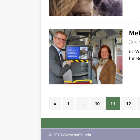
Meh
4.
bz-Wi
für B
«
1
…
10
11
12
© 2019 WirtschaftDirekt