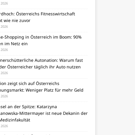
i 2026
dhoch: Österreichs Fitnesswirtschaft
t wie nie zuvor
i 2026
ne-Shopping in Österreich im Boom: 90%
en im Netz ein
i 2026
unerschütterliche Autonation: Warum fast
er Österreicher täglich ihr Auto nutzen
i 2026
tion zeigt sich auf Österreichs
ungsmarkt: Weniger Platz für mehr Geld
i 2026
el an der Spitze: Katarzyna
zanowska-Mittermayer ist neue Dekanin der
Medizinfakultät
i 2026