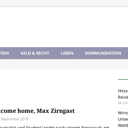
TION
GELD & RECHT
LEBEN
KOMMUNIKATION
Hitze
Reis
28. Jul
come home, Max Zirngast
Wirts
. September 2019
Unte
Wett
ournalist und Student landet nach seinem Freispruch am