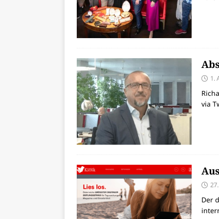
Abs
1.
Richa
via T
Aus
27.
Der d
inter