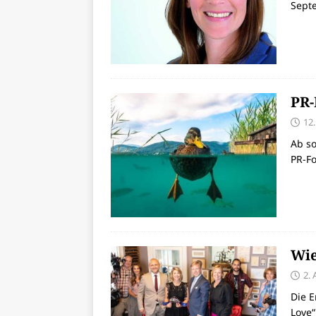
Sept
PR-
12
Ab so
PR-F
Wie
2.
Die 
Love