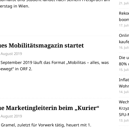
21. Jul
erstag in Wien.
Rekor
boom
17. Jul
Onli
kauf
es Mobilitätsmagazin startet
16. Jul
. August 2019
Die 
 September 2019 läuft das Format „Mobilitas – alles, was
80% d
ewegt“ in ORF 2.
15. Jul
Infla
Wohn
14. Jul
Wechs
e Marketingleiterin beim „Kurier“
Krzy
SFU-
. August 2019
13. Jul
 Gramel, zuletzt für Vorwerk tätig, heuert mit 1.