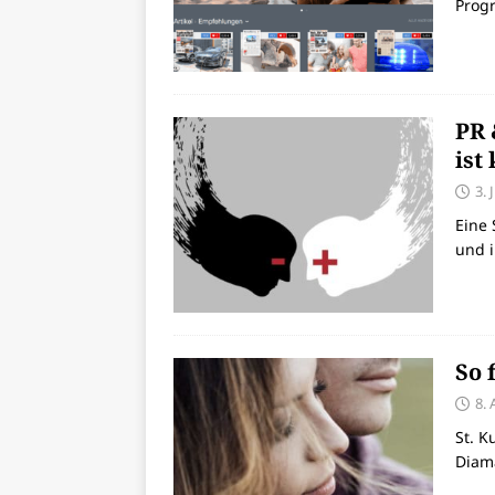
Prog
PR 
ist
3. 
Eine 
und 
So 
8. 
St. K
Diama