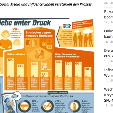
21. Jul
 Social Media und Influencer:innen verstärken den Prozess
Rekor
boom
17. Jul
Onli
kauf
16. Jul
Die 
80% d
15. Jul
Infla
Wohn
14. Jul
Wechs
Krzy
SFU-
13. Jul