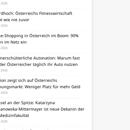
i 2026
dhoch: Österreichs Fitnesswirtschaft
t wie nie zuvor
i 2026
ne-Shopping in Österreich im Boom: 90%
en im Netz ein
i 2026
unerschütterliche Autonation: Warum fast
er Österreicher täglich ihr Auto nutzen
i 2026
tion zeigt sich auf Österreichs
ungsmarkt: Weniger Platz für mehr Geld
i 2026
el an der Spitze: Katarzyna
zanowska-Mittermayer ist neue Dekanin der
Medizinfakultät
i 2026