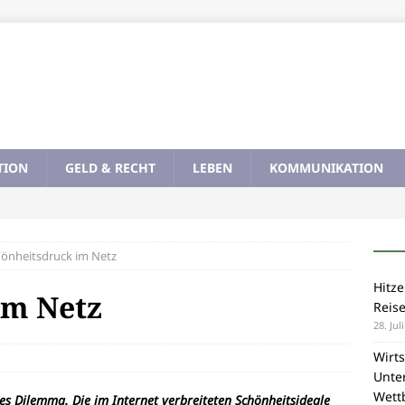
TION
GELD & RECHT
LEBEN
KOMMUNIKATION
önheitsdruck im Netz
Hitze
im Netz
Reis
28. Jul
Wirts
Unte
Wett
s Dilemma. Die im Internet verbreiteten Schönheitsideale