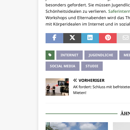
besonders gefordert. Sie müssen Jugendlich
Schönheitsidealen zu verlieren.
Saferintern
Workshops und Elternabenden wird das T
mit Körperidealen im Internet und in sozia
INTERNET
JUGENDLICHE
ME
SOCIAL MEDIA
STUDIE
VORHERIGER
AK fordert: Schluss mit befristet
Mieten!
ÄHN