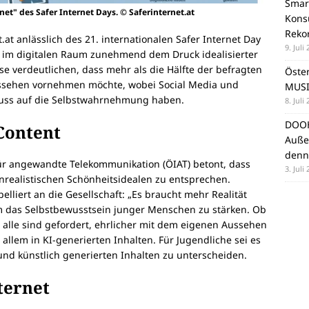
Smar
net" des Safer Internet Days. © Saferinternet.at
Konsu
Reko
.at anlässlich des 21. internationalen Safer Internet Day
9. Juli
e im digitalen Raum zunehmend dem Druck idealisierter
se verdeutlichen, dass mehr als die Hälfte der befragten
Öste
ssehen vornehmen möchte, wobei Social Media und
MUSI
luss auf die Selbstwahrnehmung haben.
8. Juli
DOOH
Content
Auße
denn
 für angewandte Telekommunikation (ÖIAT) betont, dass
3. Juli
nrealistischen Schönheitsidealen zu entsprechen.
lliert an die Gesellschaft: „Es braucht mehr Realität
um das Selbstbewusstsein junger Menschen zu stärken. Ob
 – alle sind gefordert, ehrlicher mit dem eigenen Aussehen
allem in KI-generierten Inhalten. Für Jugendliche sei es
und künstlich generierten Inhalten zu unterscheiden.
ternet