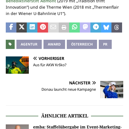
Benediktinerstift Admont
(2019 mit „Tradition trifft
Innovation“) und die Therme Wien (2018 mit „Thermenflair
in der Wiener U-Bahnlinie U1“).
AGENTUR
AWARD
ÖSTERREICH
PR
VORHERIGER
Aus für AKW Krško?
NÄCHSTER
Donau launcht neue Kampagne
ÄHNLICHE ARTIKEL
emba: Staffelübergabe im Event-Marketing-