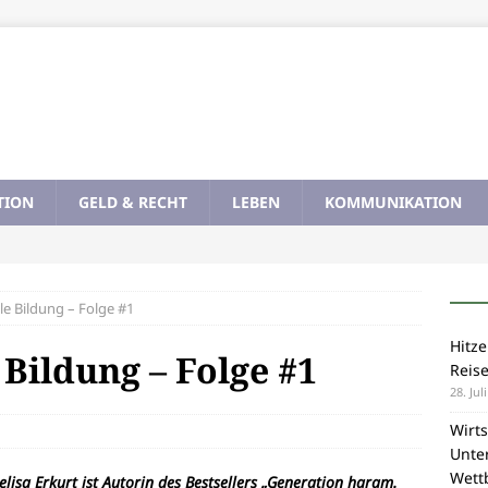
TION
GELD & RECHT
LEBEN
KOMMUNIKATION
le Bildung – Folge #1
Hitze
 Bildung – Folge #1
Reis
28. Jul
Wirts
Unte
Wett
isa Erkurt ist Autorin des Bestsellers „Generation haram.