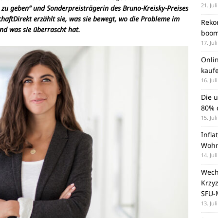
21. Jul
zu geben“ und Sonderpreisträgerin des Bruno-Kreisky-Preises
chaftDirekt erzählt sie, was sie bewegt, wo die Probleme im
Rekor
nd was sie überrascht hat.
boom
17. Jul
Onli
kauf
16. Jul
Die 
80% d
15. Jul
Infla
Wohn
14. Jul
Wechs
Krzy
SFU-
13. Jul