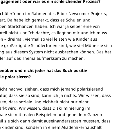
Engagement oder war es ein schleichender Prozess?
SchülerInnen im Rahmen des Biber Newcomer Projekts,
iert. Da habe ich gemerkt, dass es Schulen und
lben Startchancen haben. Ich war ja selber eine von
il nicht klar. Ich dachte, es liegt an mir und ich muss
 – dreimal, viermal so viel leisten wie Kinder aus
 großartig die SchülerInnen sind, wie viel Mühe sie sich
ung aus diesem System nicht ausbrechen können. Das hat
eder auf das Thema aufmerksam zu machen.
enüber und nicht jeder hat das Buch positiv
e polarisieren?
 nicht nachvollziehen, dass mich jemand polarisierend
afür, dass sie so sind, kann ich ja nichts. Wir wissen, dass
sen, dass soziale Ungleichheit nicht nur nicht
rkt wird. Wir wissen, dass Diskriminierung im
male sie mit realen Beispielen und gebe dem Ganzen
weil sie sich dann damit auseinandersetzen müssten, dass
iterkinder sind, sondern in einem Akademikerhaushalt