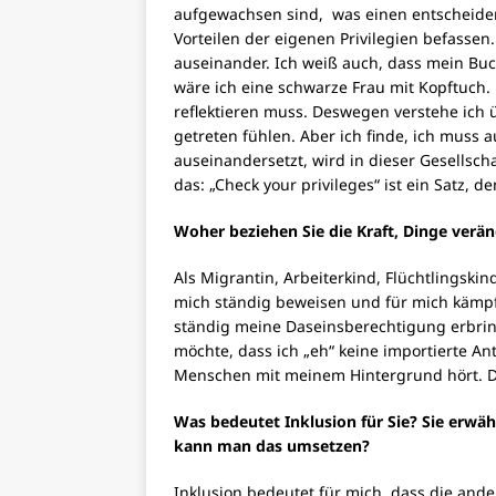
aufgewachsen sind, was einen entscheiden
Vorteilen der eigenen Privilegien befassen.
auseinander. Ich weiß auch, dass mein Buch
wäre ich eine schwarze Frau mit Kopftuch. 
reflektieren muss. Deswegen verstehe ich
getreten fühlen. Aber ich finde, ich muss 
auseinandersetzt, wird in dieser Gesellscha
das: „Check your privileges“ ist ein Satz, 
Woher beziehen Sie die Kraft, Dinge verä
Als Migrantin, Arbeiterkind, Flüchtlingski
mich ständig beweisen und für mich kämpf
ständig meine Daseinsberechtigung erbrin
möchte, dass ich „eh“ keine importierte An
Menschen mit meinem Hintergrund hört. De
Was bedeutet Inklusion für Sie? Sie erw
kann man das umsetzen?
Inklusion bedeutet für mich, dass die ander