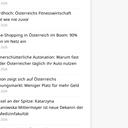
i 2026
dhoch: Österreichs Fitnesswirtschaft
t wie nie zuvor
i 2026
ne-Shopping in Österreich im Boom: 90%
en im Netz ein
i 2026
unerschütterliche Autonation: Warum fast
er Österreicher täglich ihr Auto nutzen
i 2026
tion zeigt sich auf Österreichs
ungsmarkt: Weniger Platz für mehr Geld
i 2026
el an der Spitze: Katarzyna
zanowska-Mittermayer ist neue Dekanin der
Medizinfakultät
i 2026