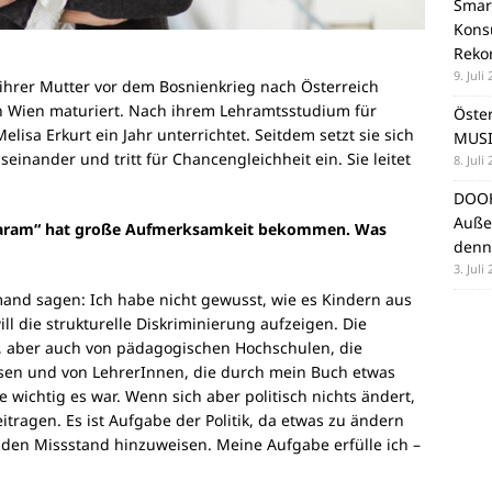
Smar
Konsu
Reko
9. Juli
it ihrer Mutter vor dem Bosnienkrieg nach Österreich
on Wien maturiert. Nach ihrem Lehramtsstudium für
Öste
lisa Erkurt ein Jahr unterrichtet. Seitdem setzt sie sich
MUSI
einander und tritt für Chancengleichheit ein. Sie leitet
8. Juli
DOOH
Auße
haram“ hat große Aufmerksamkeit bekommen. Was
denn
3. Juli
and sagen: Ich habe nicht gewusst, wie es Kindern aus
ll die strukturelle Diskriminierung aufzeigen. Die
, aber auch von pädagogischen Hochschulen, die
sen und von LehrerInnen, die durch mein Buch etwas
 wichtig es war. Wenn sich aber politisch nichts ändert,
tragen. Es ist Aufgabe der Politik, da etwas zu ändern
f den Missstand hinzuweisen. Meine Aufgabe erfülle ich –