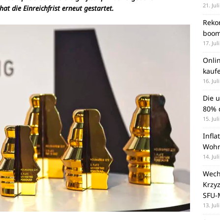
21. Jul
t die Einreichfrist erneut gestartet.
Rekor
boom
17. Jul
Onli
kauf
16. Jul
Die 
80% d
15. Jul
Infla
Wohn
14. Jul
Wechs
Krzy
SFU-
13. Jul