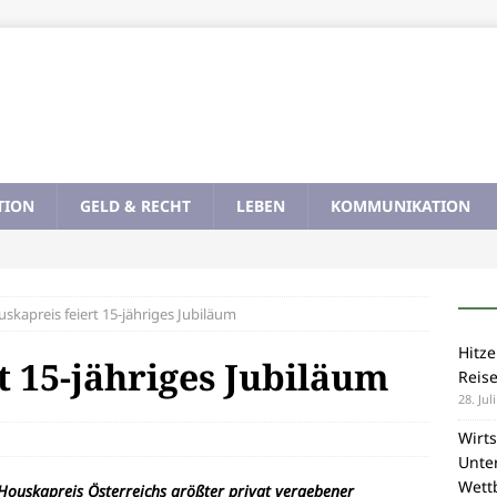
TION
GELD & RECHT
LEBEN
KOMMUNIKATION
skapreis feiert 15-jähriges Jubiläum
Hitze
t 15-jähriges Jubiläum
Reis
28. Jul
Wirts
Unte
Wett
 Houskapreis Österreichs größter privat vergebener