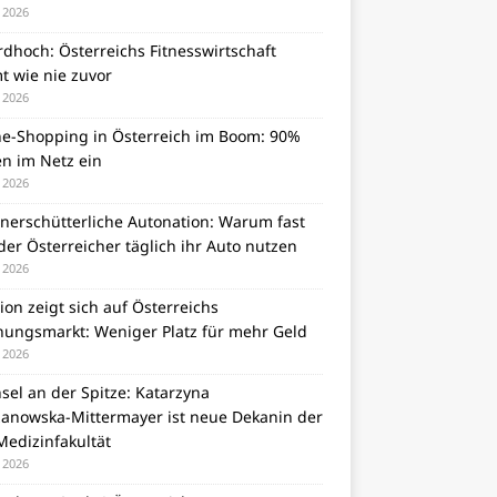
i 2026
dhoch: Österreichs Fitnesswirtschaft
t wie nie zuvor
i 2026
ne-Shopping in Österreich im Boom: 90%
en im Netz ein
i 2026
unerschütterliche Autonation: Warum fast
er Österreicher täglich ihr Auto nutzen
i 2026
tion zeigt sich auf Österreichs
ungsmarkt: Weniger Platz für mehr Geld
i 2026
el an der Spitze: Katarzyna
zanowska-Mittermayer ist neue Dekanin der
Medizinfakultät
i 2026