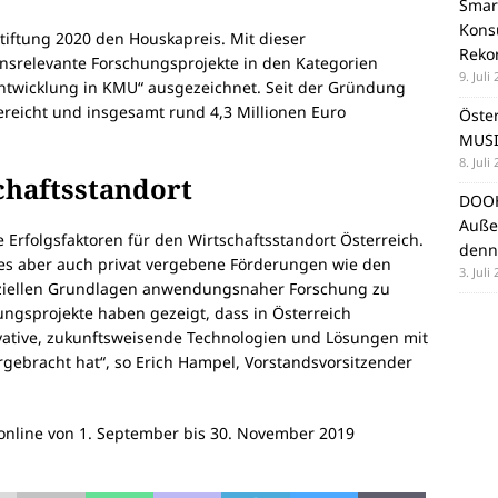
Smar
Konsu
stiftung 2020 den Houskapreis. Mit dieser
Reko
relevante Forschungsprojekte in den Kategorien
9. Juli
ntwicklung in KMU“ ausgezeichnet. Seit der Gründung
reicht und insgesamt rund 4,3 Millionen Euro
Öste
MUSI
8. Juli
chaftsstandort
DOOH
Auße
Erfolgsfaktoren für den Wirtschaftsstandort Österreich.
denn
es aber auch privat vergebene Förderungen wie den
3. Juli
anziellen Grundlagen anwendungsnaher Forschung zu
ungsprojekte haben gezeigt, dass in Österreich
ovative, zukunftsweisende Technologien und Lösungen mit
gebracht hat“, so Erich Hampel, Vorstandsvorsitzender
online von 1. September bis 30. November 2019