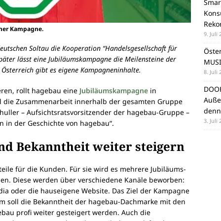
Smar
Konsu
Reko
ener Kampagne.
9. Juli
utschen Soltau die Kooperation “Handelsgesellschaft für
Öste
später lässt eine Jubiläumskampagne die Meilensteine der
MUSI
 Österreich gibt es eigene Kampagneninhalte.
8. Juli
DOOH
ren, rollt hagebau eine
Jubiläumskampagne
in
Auße
ll die Zusammenarbeit innerhalb der gesamten Gruppe
denn
huller – Aufsichtsratsvorsitzender der hagebau-Gruppe –
3. Juli
in in der Geschichte von hagebau“.
d Bekanntheit weiter steigern
ile für die Kunden. Für sie wird es mehrere Jubiläums-
en. Diese werden über verschiedene Kanäle beworben:
edia oder die hauseigene Website. Das Ziel der Kampagne
m soll die Bekanntheit der hagebau-Dachmarke mit den
au profi weiter gesteigert werden. Auch die