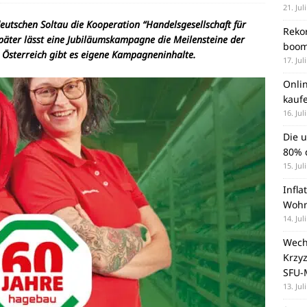
21. Jul
utschen Soltau die Kooperation “Handelsgesellschaft für
Rekor
später lässt eine Jubiläumskampagne die Meilensteine der
boom
 Österreich gibt es eigene Kampagneninhalte.
17. Jul
Onli
kauf
16. Jul
Die 
80% d
15. Jul
Infla
Wohn
14. Jul
Wechs
Krzy
SFU-
13. Jul