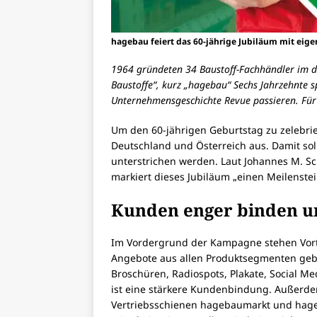
hagebau feiert das 60-jährige Jubiläum mit eig
1964 gründeten 34 Baustoff-Fachhändler im de
Baustoffe“, kurz „hagebau“ Sechs Jahrzehnte 
Unternehmensgeschichte Revue passieren. Für
Um den 60-jährigen Geburtstag zu zelebrie
Deutschland und Österreich aus. Damit so
unterstrichen werden. Laut Johannes M. Sc
markiert dieses Jubiläum „einen Meilenste
Kunden enger binden un
Im Vordergrund der Kampagne stehen Vorte
Angebote aus allen Produktsegmenten geb
Broschüren, Radiospots, Plakate, Social M
ist eine stärkere Kundenbindung. Außerde
Vertriebsschienen hagebaumarkt und hageb