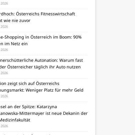
i 2026
dhoch: Österreichs Fitnesswirtschaft
t wie nie zuvor
i 2026
ne-Shopping in Österreich im Boom: 90%
en im Netz ein
i 2026
unerschütterliche Autonation: Warum fast
er Österreicher täglich ihr Auto nutzen
i 2026
tion zeigt sich auf Österreichs
ungsmarkt: Weniger Platz für mehr Geld
i 2026
el an der Spitze: Katarzyna
zanowska-Mittermayer ist neue Dekanin der
Medizinfakultät
i 2026