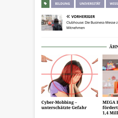
BILDUNG
UNIVERSITÄT
WIS
VORHERIGER
Clubhouse: Die Business-Messe 
Mitnehmen
ÄHN
Cyber-Mobbing –
MEGA B
unterschätzte Gefahr
fördert
1,4 Mil