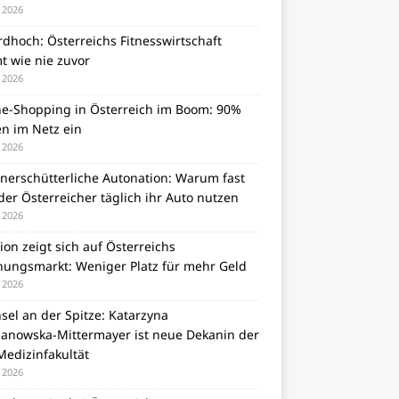
i 2026
dhoch: Österreichs Fitnesswirtschaft
t wie nie zuvor
i 2026
ne-Shopping in Österreich im Boom: 90%
en im Netz ein
i 2026
unerschütterliche Autonation: Warum fast
er Österreicher täglich ihr Auto nutzen
i 2026
tion zeigt sich auf Österreichs
ungsmarkt: Weniger Platz für mehr Geld
i 2026
el an der Spitze: Katarzyna
zanowska-Mittermayer ist neue Dekanin der
Medizinfakultät
i 2026