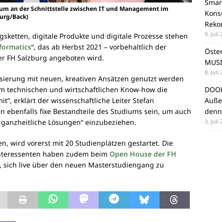
Smar
um an der Schnittstelle zwischen IT und Management im
Konsu
burg/Back)
Reko
9. Juli
ketten, digitale Produkte und digitale Prozesse stehen
formatics
“, das ab Herbst 2021 – vorbehaltlich der
Öste
r FH Salzburg angeboten wird.
MUSI
8. Juli
lisierung mit neuen, kreativen Ansätzen genutzt werden
DOOH
em technischen und wirtschaftlichen Know-how die
Auße
t“, erklärt der wissenschaftliche Leiter Stefan
denn
n ebenfalls fixe Bestandteile des Studiums sein, um auch
3. Juli
r ganzheitliche Lösungen“ einzubeziehen.
n, wird vorerst mit 20 Studienplätzen gestartet. Die
 Interessenten haben zudem beim
Open House der FH
, sich live über den neuen Masterstudiengang zu