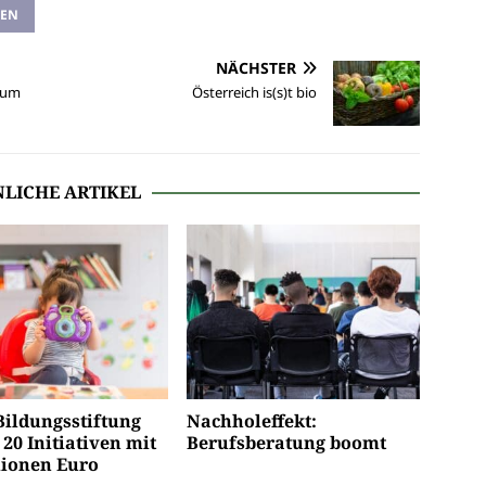
SEN
NÄCHSTER
zum
Österreich is(s)t bio
LICHE ARTIKEL
ildungsstiftung
Nachholeffekt:
 20 Initiativen mit
Berufsberatung boomt
lionen Euro