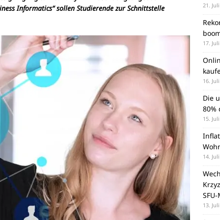
21. Jul
ess Informatics“ sollen Studierende zur Schnittstelle
Rekor
boom
17. Jul
Onli
kauf
16. Jul
Die 
80% d
15. Jul
Infla
Wohn
14. Jul
Wechs
Krzy
SFU-
13. Jul