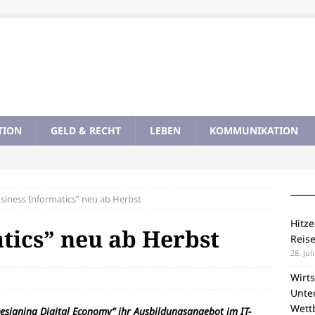
TION
GELD & RECHT
LEBEN
KOMMUNIKATION
siness Informatics” neu ab Herbst
Hitze
tics” neu ab Herbst
Reis
28. Jul
Wirts
Unte
Wett
esigning Digital Economy“ ihr Ausbildungsangebot im IT-