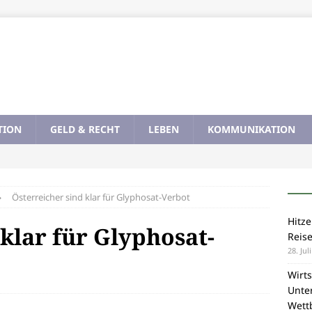
TION
GELD & RECHT
LEBEN
KOMMUNIKATION
Österreicher sind klar für Glyphosat-Verbot
Hitze
 klar für Glyphosat-
Reis
28. Jul
Wirts
Unte
Wett