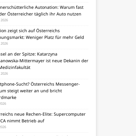
unerschütterliche Autonation: Warum fast
er Österreicher täglich ihr Auto nutzen
i 2026
tion zeigt sich auf Österreichs
ungsmarkt: Weniger Platz für mehr Geld
i 2026
el an der Spitze: Katarzyna
zanowska-Mittermayer ist neue Dekanin der
Medizinfakultät
i 2026
tphone-Sucht? Österreichs Messenger-
m steigt weiter an und bricht
rdmarke
 2026
rreichs neue Rechen-Elite: Supercomputer
CA nimmt Betrieb auf
 2026