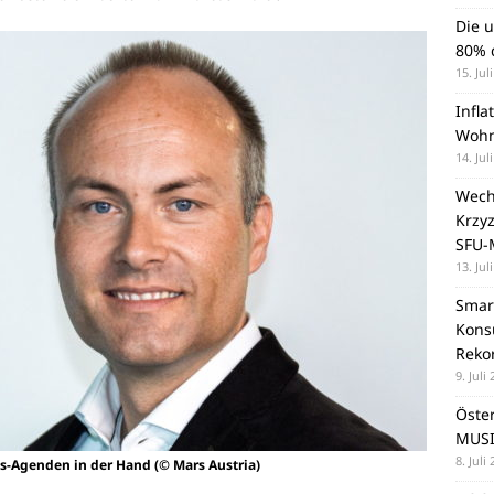
Die 
80% d
15. Jul
Infla
Wohn
14. Jul
Wechs
Krzy
SFU-
13. Jul
Smar
Konsu
Reko
9. Juli
Öste
MUSI
8. Juli
es-Agenden in der Hand (© Mars Austria)