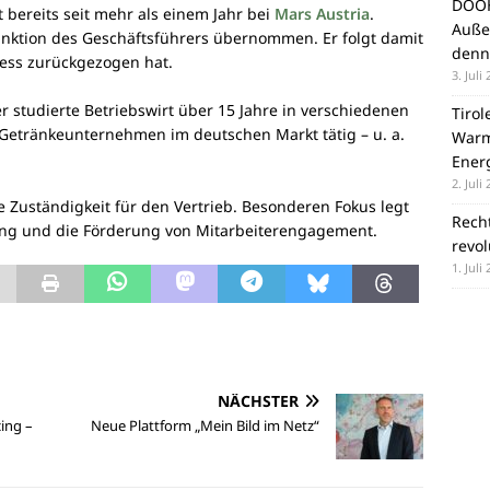
DOOH
 bereits seit mehr als einem Jahr bei
Mars Austria
.
Auße
 Funktion des Geschäftsführers übernommen. Er folgt damit
denn
ness zurückgezogen hat.
3. Juli
er studierte Betriebswirt über 15 Jahre in verschiedenen
Tirol
 Getränkeunternehmen im deutschen Markt tätig – u. a.
Warm
Ener
2. Juli
e Zuständigkeit für den Vertrieb. Besonderen Fokus legt
Recht
lung und die Förderung von Mitarbeiterengagement.
revo
1. Juli
NÄCHSTER
cing –
Neue Plattform „Mein Bild im Netz“