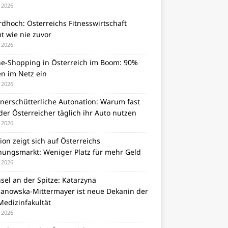
i 2026
dhoch: Österreichs Fitnesswirtschaft
t wie nie zuvor
i 2026
ne-Shopping in Österreich im Boom: 90%
en im Netz ein
i 2026
unerschütterliche Autonation: Warum fast
er Österreicher täglich ihr Auto nutzen
i 2026
tion zeigt sich auf Österreichs
ungsmarkt: Weniger Platz für mehr Geld
i 2026
el an der Spitze: Katarzyna
zanowska-Mittermayer ist neue Dekanin der
Medizinfakultät
i 2026