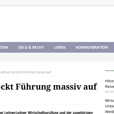
TION
GELD & RECHT
LEBEN
KOMMUNIKATION
Leitner stockt Führung massiv auf
Hitze
ockt Führung massiv auf
Reis
28. Jul
Wirts
Unte
Wett
bei LeitnerLeitner Wirtschaftsprüfung und der zugehörigen