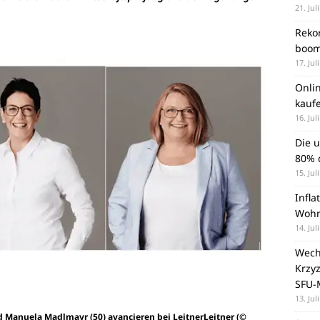
21. Jul
Rekor
boom
17. Jul
Onli
kauf
16. Jul
Die 
80% d
15. Jul
Infla
Wohn
14. Jul
Wechs
Krzy
SFU-
13. Jul
 und Manuela Madlmayr (50) avancieren bei LeitnerLeitner (©