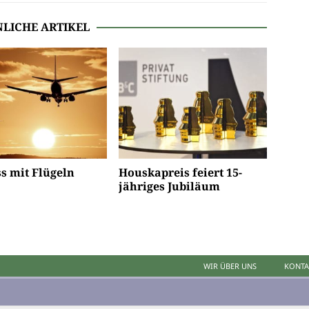
LICHE ARTIKEL
s mit Flügeln
Houskapreis feiert 15-
jähriges Jubiläum
WIR ÜBER UNS
KONTA