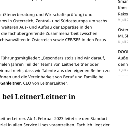
Smar
Konsu
Reko
ner (Steuerberatung und Wirtschaftsprüfung) und
9. Juli
ams in Österreich, Zentral- und Südosteuropa um sechs
m weiteren Aus- und Aufbau der Expertise in den
Öste
i die fachübergreifende Zusammenarbeit zwischen
MUSI
chtsanwälten in Österreich sowie CEE/SEE in den Fokus
8. Juli
DOOH
Auße
 Führungsmitglieder: „Besonders stolz sind wir darauf,
denn
vielen Jahren Teil der Teams von LeitnerLeitner oder
3. Juli
 einmal mehr, dass wir Talente aus den eigenen Reihen zu
nnen und die Vereinbarkeit von Beruf und Familie bei
 Gahleitner
, CEO von LeitnerLeitner.
bei LeitnerLeitner in
eitnerLeitner. Ab 1. Februar 2023 leitet sie den Standort
ei in allen Service Lines vorantreiben. Fachlich liegt der