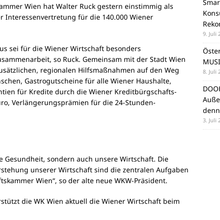
Smar
kammer Wien hat Walter Ruck gestern einstimmig als
Konsu
er Interessenvertretung für die 140.000 Wiener
Reko
9. Juli
rus sei für die Wiener Wirtschaft besonders
Öste
sammenarbeit, so Ruck. Gemeinsam mit der Stadt Wien
MUSI
zusätzlichen, regionalen Hilfsmaßnahmen auf den Weg
8. Juli
nschen, Gastrogutscheine für alle Wiener Haushalte,
DOOH
antien für Kredite durch die Wiener Kreditbürgschafts-
Auße
uro, Verlängerungsprämien für die 24-Stunden-
denn
3. Juli
e Gesundheit, sondern auch unsere Wirtschaft. Die
stehung unserer Wirtschaft sind die zentralen Aufgaben
ftskammer Wien“, so der alte neue WKW-Präsident.
tützt die WK Wien aktuell die Wiener Wirtschaft beim