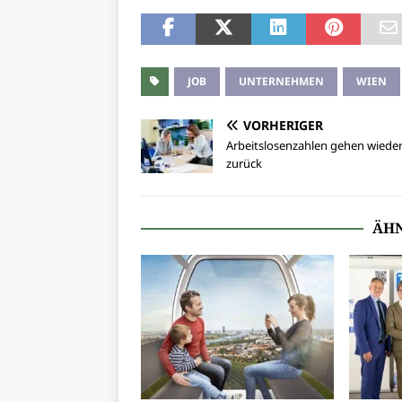
JOB
UNTERNEHMEN
WIEN
VORHERIGER
Arbeitslosenzahlen gehen wiede
zurück
ÄHN