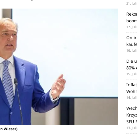
21. Jul
Rekor
boom
17. Jul
Onli
kauf
16. Jul
Die 
80% d
15. Jul
Infla
Wohn
14. Jul
Wechs
Krzy
SFU-
13. Jul
an Wieser)