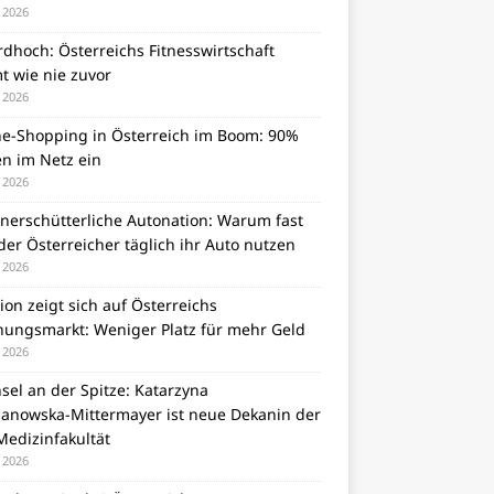
i 2026
dhoch: Österreichs Fitnesswirtschaft
t wie nie zuvor
i 2026
ne-Shopping in Österreich im Boom: 90%
en im Netz ein
i 2026
unerschütterliche Autonation: Warum fast
er Österreicher täglich ihr Auto nutzen
i 2026
tion zeigt sich auf Österreichs
ungsmarkt: Weniger Platz für mehr Geld
i 2026
el an der Spitze: Katarzyna
zanowska-Mittermayer ist neue Dekanin der
Medizinfakultät
i 2026