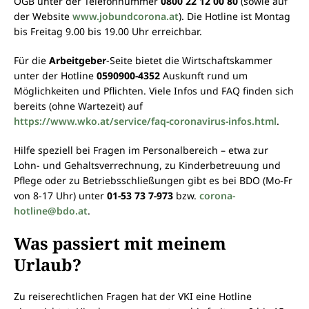
ÖGB unter der Telefonnummer
0800 22 12 00 80
(sowie auf
der Website
www.jobundcorona.at
). Die Hotline ist Montag
bis Freitag 9.00 bis 19.00 Uhr erreichbar.
Für die
Arbeitgeber
-Seite bietet die Wirtschaftskammer
unter der Hotline
0590900-4352
Auskunft rund um
Möglichkeiten und Pflichten. Viele Infos und FAQ finden sich
bereits (ohne Wartezeit) auf
https://www.wko.at/service/faq-coronavirus-infos.html
.
Hilfe speziell bei Fragen im Personalbereich – etwa zur
Lohn- und Gehaltsverrechnung, zu Kinderbetreuung und
Pflege oder zu Betriebsschließungen gibt es bei BDO (Mo-Fr
von 8-17 Uhr) unter
01-53 73 7-973
bzw.
corona-
hotline@bdo.at
.
Was passiert mit meinem
Urlaub?
Zu reiserechtlichen Fragen hat der VKI eine Hotline