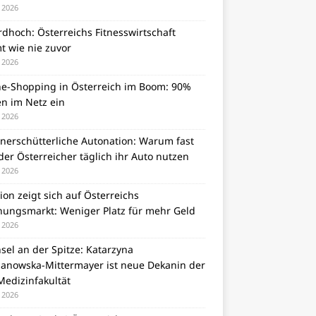
i 2026
dhoch: Österreichs Fitnesswirtschaft
t wie nie zuvor
i 2026
ne-Shopping in Österreich im Boom: 90%
en im Netz ein
i 2026
unerschütterliche Autonation: Warum fast
er Österreicher täglich ihr Auto nutzen
i 2026
tion zeigt sich auf Österreichs
ungsmarkt: Weniger Platz für mehr Geld
i 2026
el an der Spitze: Katarzyna
zanowska-Mittermayer ist neue Dekanin der
Medizinfakultät
i 2026