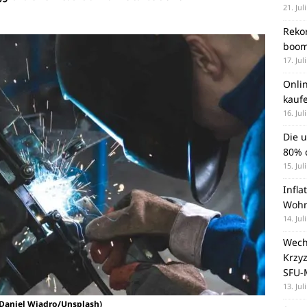
21. Jul
Rekor
boom
17. Jul
Onli
kauf
16. Jul
Die 
80% d
15. Jul
Infla
Wohn
14. Jul
Wechs
Krzy
SFU-
13. Jul
© Daniel Wiadro/Unsplash)