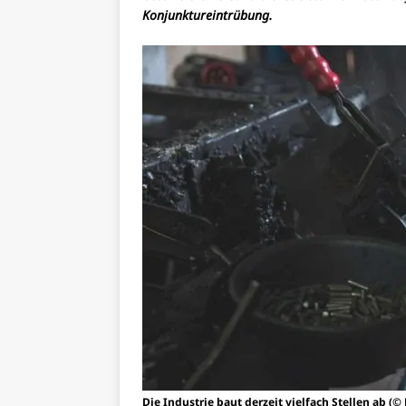
Konjunktureintrübung.
Die Industrie baut derzeit vielfach Stellen ab (