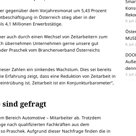
Smar
Konsu
eiter gegenüber dem Vorjahresmonat um 5,43 Prozent
Reko
mtbeschäftigung in Österreich stieg aber in der
9. Juli
s 4,1 Millionen Erwerbstätige.
Öste
icher auch durch einen Wechsel von Zeitarbeitern zum
MUSI
ich übernehmen Unternehmen gerne unsere gut
8. Juli
ander Praschek vom Branchenverband Österreichs
DOOH
Auße
denn
eser Zahlen ein sinkendes Wachstum. Dies sei bereits
3. Juli
ie Erfahrung zeigt, dass eine Reduktion von Zeitarbeit in
intrübung ist. Zeitarbeit ist ein Konjunkturbarometer“,
 sind gefragt
im Bereich Automotive – Mitarbeiter ab. Trotzdem
e nach qualifizierten Fachkräften aus dem
so Praschek. Aufgrund dieser Nachfrage finden die in