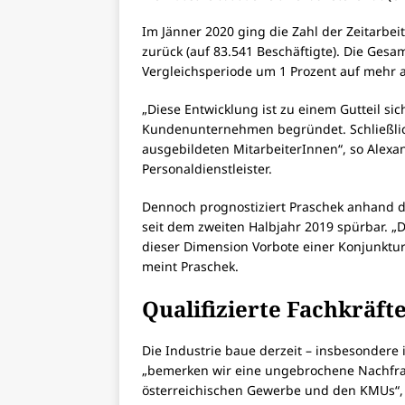
Im Jänner 2020 ging die Zahl der Zeitarb
zurück (auf 83.541 Beschäftigte). Die Gesa
Vergleichsperiode um 1 Prozent auf mehr al
„Diese Entwicklung ist zu einem Gutteil s
Kundenunternehmen begründet. Schließl
ausgebildeten MitarbeiterInnen“, so Alex
Personaldienstleister.
Dennoch prognostiziert Praschek anhand di
seit dem zweiten Halbjahr 2019 spürbar. „D
dieser Dimension Vorbote einer Konjunkture
meint Praschek.
Qualifizierte Fachkräfte
Die Industrie baue derzeit – insbesondere 
„bemerken wir eine ungebrochene Nachfrag
österreichischen Gewerbe und den KMUs“, 