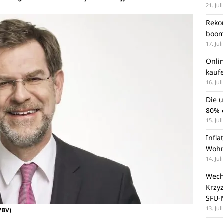
21. Jul
Rekor
boom
17. Jul
Onli
kauf
16. Jul
Die 
80% d
15. Jul
Infla
Wohn
14. Jul
Wechs
Krzy
SFU-
13. Jul
VBV)