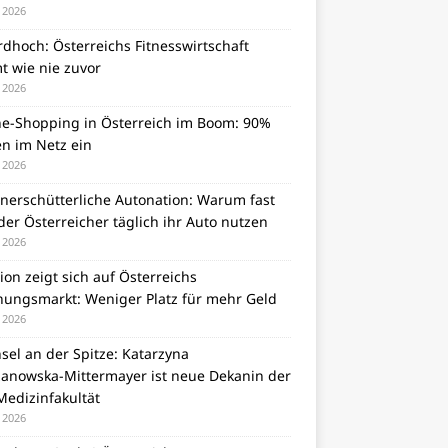
i 2026
dhoch: Österreichs Fitnesswirtschaft
t wie nie zuvor
i 2026
ne-Shopping in Österreich im Boom: 90%
en im Netz ein
i 2026
unerschütterliche Autonation: Warum fast
er Österreicher täglich ihr Auto nutzen
i 2026
tion zeigt sich auf Österreichs
ungsmarkt: Weniger Platz für mehr Geld
i 2026
el an der Spitze: Katarzyna
zanowska-Mittermayer ist neue Dekanin der
Medizinfakultät
i 2026