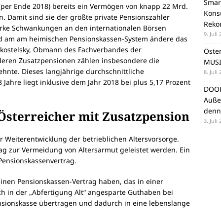
Smar
(per Ende 2018) bereits ein Vermögen von knapp 22 Mrd.
Konsu
n. Damit sind sie der größte private Pensionszahler
Reko
starke Schwankungen an den internationalen Börsen
9. Juli
nd am am heimischen Pensionskassen-System ändere das
Zakostelsky, Obmann des Fachverbandes der
Öste
deren Zusatzpensionen zählen insbesondere die
MUSI
zehnte. Dieses langjährige durchschnittliche
8. Juli
Jahre liegt inklusive dem Jahr 2018 bei plus 5,17 Prozent
DOOH
Auße
denn
 Österreicher mit Zusatzpension
3. Juli
r Weiterentwicklung der betrieblichen Altersvorsorge.
g zur Vermeidung von Altersarmut geleistet werden. Ein
-Pensionskassenvertrag.
einen Pensionskassen-Vertrag haben, das in einer
h in der „Abfertigung Alt“ angesparte Guthaben bei
ensionskasse übertragen und dadurch in eine lebenslange